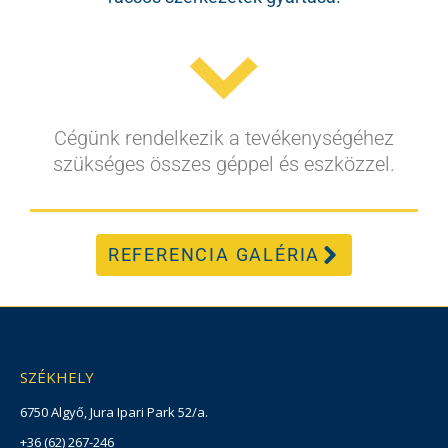
Cégünk rendelkezik a tevékenységéhez
szükséges összes géppel és eszközzel.
REFERENCIA GALÉRIA
SZÉKHELY
6750 Algyő, Jura Ipari Park 52/a.
+36 (62) 267-246