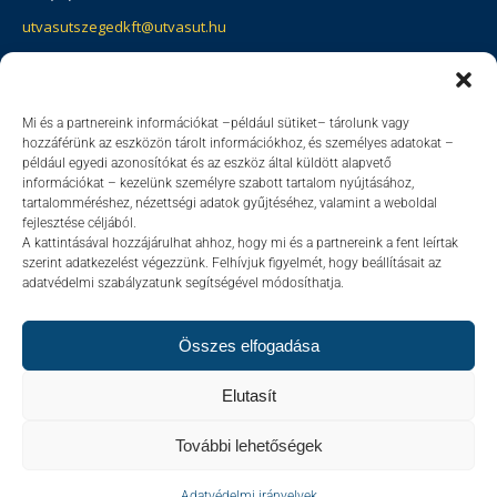
utvasutszegedkft@utvasut.hu
VÁLLALKOZÁSI IRODA
1025 Budapest, Mandula u.17.
Mi és a partnereink információkat –például sütiket– tárolunk vagy
hozzáférünk az eszközön tárolt információkhoz, és személyes adatokat –
+36(1) 3150-974
például egyedi azonosítókat és az eszköz által küldött alapvető
információkat – kezelünk személyre szabott tartalom nyújtásához,
utvasut@utvasut-szeged.hu
tartalomméréshez, nézettségi adatok gyűjtéséhez, valamint a weboldal
fejlesztése céljából.
A kattintásával hozzájárulhat ahhoz, hogy mi és a partnereink a fent leírtak
szerint adatkezelést végezzünk. Felhívjuk figyelmét, hogy beállításait az
adatvédelmi szabályzatunk segítségével módosíthatja.
Adatvédelmi irányelvek
Összes elfogadása
Elutasít
További lehetőségek
UTVASUT-SZEGED Építő-és Szerelőipari, Vállalkozási, Kereskedelmi és
Szolgáltató Kft.
Adatvédelmi irányelvek